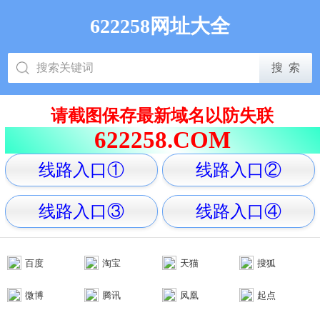
622258网址大全
请截图保存最新域名以防失联
622258.COM
线路入口①
线路入口②
线路入口③
线路入口④
百度
淘宝
天猫
搜狐
微博
腾讯
凤凰
起点