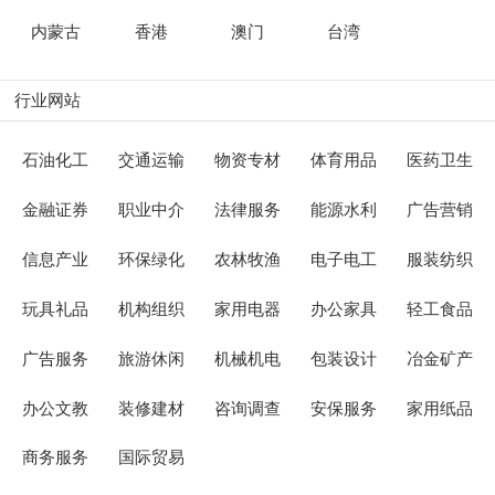
内蒙古
香港
澳门
台湾
行业网站
石油化工
交通运输
物资专材
体育用品
医药卫生
金融证券
职业中介
法律服务
能源水利
广告营销
信息产业
环保绿化
农林牧渔
电子电工
服装纺织
玩具礼品
机构组织
家用电器
办公家具
轻工食品
广告服务
旅游休闲
机械机电
包装设计
冶金矿产
办公文教
装修建材
咨询调查
安保服务
家用纸品
商务服务
国际贸易