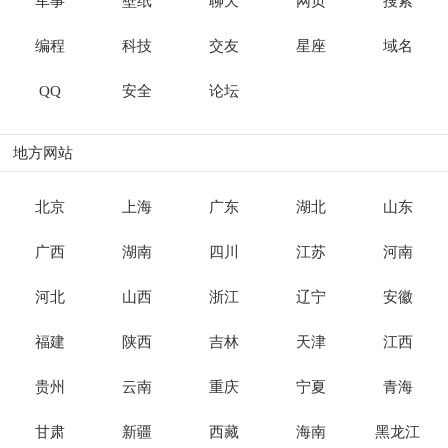
军事
壁纸
聊天
网页
搜索
编程
科技
交友
星座
域名
QQ
安全
论坛
地方网站
北京
上海
广东
湖北
山东
广西
湖南
四川
江苏
河南
河北
山西
浙江
辽宁
安徽
福建
陕西
吉林
天津
江西
贵州
云南
重庆
宁夏
青海
甘肃
新疆
西藏
海南
黑龙江