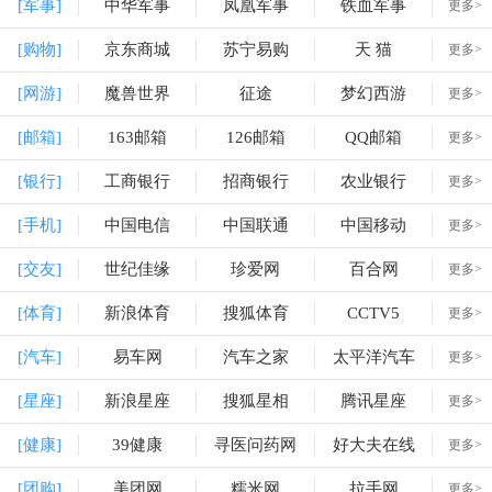
[军事]
中华军事
凤凰军事
铁血军事
更多>
[购物]
京东商城
苏宁易购
天 猫
更多>
[网游]
魔兽世界
征途
梦幻西游
更多>
[邮箱]
163邮箱
126邮箱
QQ邮箱
更多>
[银行]
工商银行
招商银行
农业银行
更多>
[手机]
中国电信
中国联通
中国移动
更多>
[交友]
世纪佳缘
珍爱网
百合网
更多>
[体育]
新浪体育
搜狐体育
CCTV5
更多>
[汽车]
易车网
汽车之家
太平洋汽车
更多>
[星座]
新浪星座
搜狐星相
腾讯星座
更多>
[健康]
39健康
寻医问药网
好大夫在线
更多>
[团购]
美团网
糯米网
拉手网
更多>