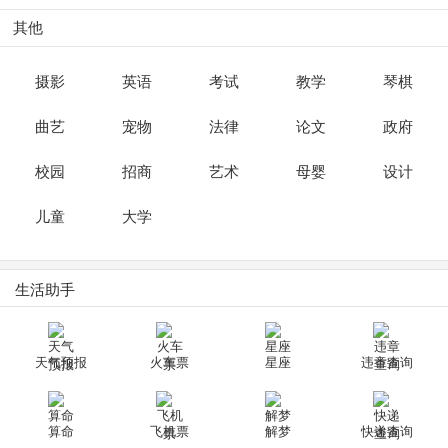
其他
摄影
英语
考试
教学
琴棋
曲艺
宠物
法律
论文
政府
校园
招商
艺术
母婴
设计
儿童
大学
生活助手
天气预报
火车票
星座
违章查询
算命
飞机票
解梦
快递查询