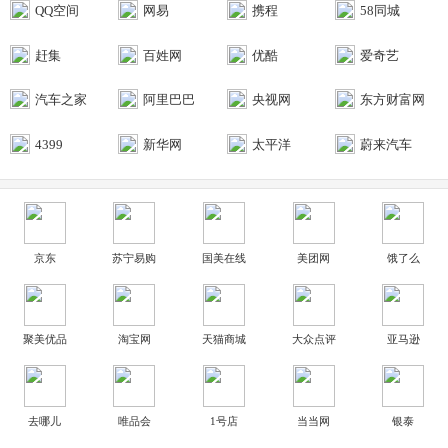
QQ空间
网易
携程
58同城
赶集
百姓网
优酷
爱奇艺
汽车之家
阿里巴巴
央视网
东方财富网
4399
新华网
太平洋
蔚来汽车
京东
苏宁易购
国美在线
美团网
饿了么
聚美优品
淘宝网
天猫商城
大众点评
亚马逊
去哪儿
唯品会
1号店
当当网
银泰