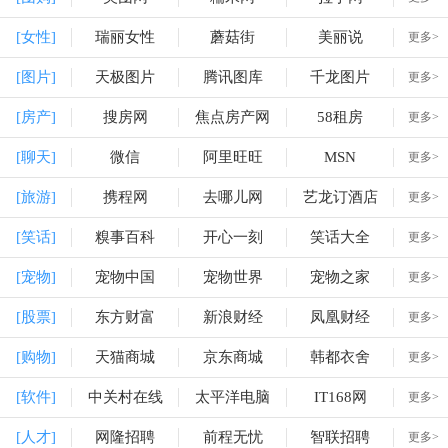
[女性]
瑞丽女性
蘑菇街
美丽说
更多>
[图片]
天极图片
腾讯图库
千龙图片
更多>
[房产]
搜房网
焦点房产网
58租房
更多>
[聊天]
微信
阿里旺旺
MSN
更多>
[旅游]
携程网
去哪儿网
艺龙订酒店
更多>
[笑话]
糗事百科
开心一刻
笑话大全
更多>
[宠物]
宠物中国
宠物世界
宠物之家
更多>
[股票]
东方财富
新浪财经
凤凰财经
更多>
[购物]
天猫商城
京东商城
韩都衣舍
更多>
[软件]
中关村在线
太平洋电脑
IT168网
更多>
[人才]
网隆招聘
前程无忧
智联招聘
更多>