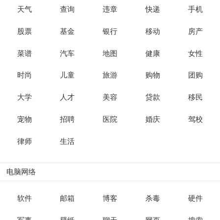
天气
查询
违章
快递
手机
股票
基金
银行
移动
房产
菜谱
汽车
地图
健康
女性
时尚
儿童
旅游
购物
团购
大学
人才
美容
贷款
移民
宠物
招聘
医院
婚庆
驾校
律师
生活
电脑网络
软件
邮箱
博客
杀毒
硬件